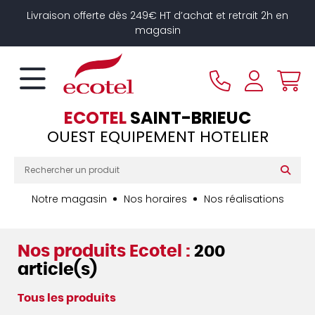
Panneau de gestion des cookies
Livraison offerte dès 249€ HT d’achat et retrait 2h en
magasin
ECOTEL
SAINT-BRIEUC
OUEST EQUIPEMENT HOTELIER
Notre magasin
Nos horaires
Nos réalisations
Nos produits Ecotel :
200
article(s)
Tous les produits