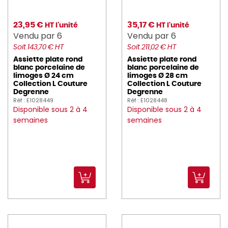
23,95 €
35,17 €
HT l'unité
HT l'unité
Vendu par 6
Vendu par 6
Soit 143,70 € HT
Soit 211,02 € HT
Assiette plate rond
Assiette plate rond
blanc porcelaine de
blanc porcelaine de
limoges Ø 24 cm
limoges Ø 28 cm
Collection L Couture
Collection L Couture
Degrenne
Degrenne
Réf : E1028449
Réf : E1028448
Disponible sous 2 à 4
Disponible sous 2 à 4
semaines
semaines