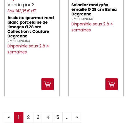
Vendu par 3
Saladier rond grès
émaillé Ø 28 cm Bahia
Soit 142,35 € HT
Degrenne
Assiette gourmet rond
Réf : E1028431
blanc porcelaine de
Disponible sous 2 à 4
limoges Ø 28 cm
semaines
Collection L Couture
Degrenne
Réf : E1028453
Disponible sous 2 à 4
semaines
«
1
2
3
4
5
...
»